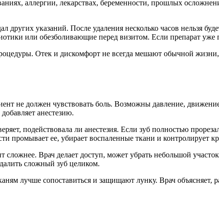
ваниях, аллергии, лекарствах, беременности, прошлых осложнен
ал других указаний. После удаления несколько часов нельзя буд
отики или обезболивающие перед визитом. Если препарат уже при
роцедуры. Отек и дискомфорт не всегда мешают обычной жизни, 
циент не должен чувствовать боль. Возможны давление, движени
 добавляет анестезию.
веряет, подействовала ли анестезия. Если зуб полностью прорезал
ости промывает ее, убирает воспаленные ткани и контролирует к
т сложнее. Врач делает доступ, может убрать небольшой участок
удалить сложный зуб целиком.
ням лучше сопоставиться и защищают лунку. Врач объясняет, р