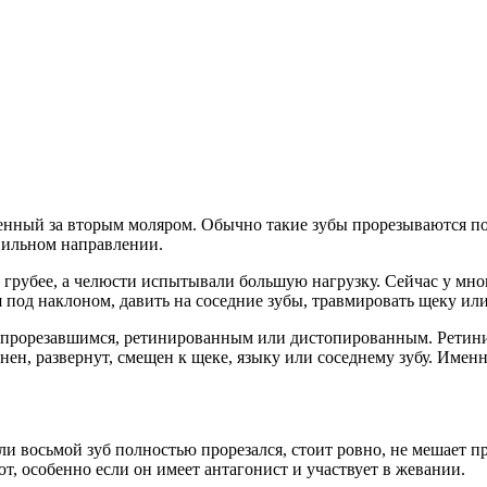
ложенный за вторым моляром. Обычно такие зубы прорезываются п
авильном направлении.
 грубее, а челюсти испытывали большую нагрузку. Сейчас у мно
ся под наклоном, давить на соседние зубы, травмировать щеку и
 прорезавшимся, ретинированным или дистопированным. Ретини
ен, развернут, смещен к щеке, языку или соседнему зубу. Имен
сли восьмой зуб полностью прорезался, стоит ровно, не мешает 
т, особенно если он имеет антагонист и участвует в жевании.