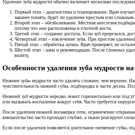
Удаление зуба мудрости обычно включает несколько последоват
Первый этап – диагностика и планирование. Врач изучает
заранее понять, будет ли удаление простым или сложным.
Второй этап – обезболивание. Местная анестезия подбира
потому что они расположены в плотной кости.
Третий этап – создание доступа. Если зуб прорезался, до
Четвертый этап – извлечение зуба. При простом удалении
Пятый этап – обработка лунки. Врач проверяет, не остал
Шестой этап – швы и рекомендации. После сложных уда
визиту.
Особенности удаления зуба мудрости н
Нижние зубы мудрости часто удалять сложнее, чем верхние. Ни
чувствительность нижней губы, подбородка и части десны. П
Нижний зуб мудрости нередко лежит горизонтально или под угл
или вызывать воспаление вокруг себя. Часто требуется хирурги
После удаления нижней восьмерки отек, ограничение открывани
вмешательство часто проходит глубже, а ткани реагируют сильн
Если после удаления появляется длительное онемение губы, по