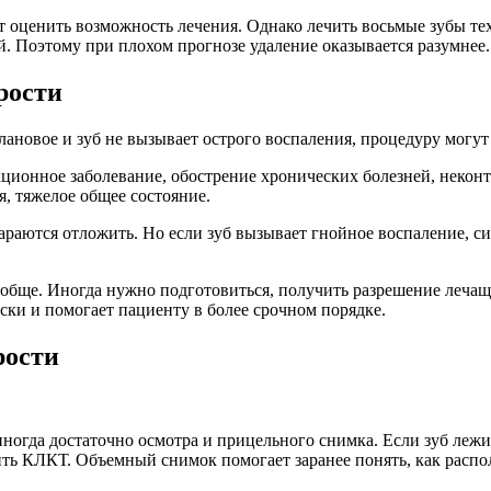
т оценить возможность лечения. Однако лечить восьмые зубы те
. Поэтому при плохом прогнозе удаление оказывается разумнее.
рости
новое и зуб не вызывает острого воспаления, процедуру могут
кционное заболевание, обострение хронических болезней, неко
я, тяжелое общее состояние.
араются отложить. Но если зуб вызывает гнойное воспаление, с
вообще. Иногда нужно подготовиться, получить разрешение лечащ
ски и помогает пациенту в более срочном порядке.
рости
иногда достаточно осмотра и прицельного снимка. Если зуб лежи
ить КЛКТ. Объемный снимок помогает заранее понять, как распол