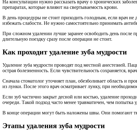
На консультации нужно рассказать врачу о хронических заболе
препаратах, которые влияют на свертываемость крови.
В день процедуры не стоит приходить голодным, если врач не д
избежать слабости. Не нужно самостоятельно принимать антиби
При сложном удалении лучше заранее освободить день после п
длительную поездку сразу после операции не стоит.
Как проходит удаление зуба мудрости
Удаление зуба мудрости проводят под местной анестезией. Па
острая болезненность. Если чувствительность сохраняется, врач
Сначала стоматолог уточняет план, обезболивает область и про
из лунки. После этого врач осматривает лунку, при необходим
Если зуб частично закрыт десной или костью, удаление проходи
очереди. Такой подход часто менее травматичен, чем попытка 
В конце операции могут быть наложены швы. Они помогают тка
Этапы удаления зуба мудрости