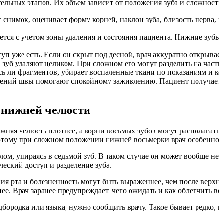
ельных этапов. Их объем зависит от положения зуба и сложност
 снимок, оценивает форму корней, наклон зуба, близость нерва, 
ется с учетом зоны удаления и состояния пациента. Нижние зубы
ступ уже есть. Если он скрыт под десной, врач аккуратно открыва
 зуб удаляют целиком. При сложном его могут разделить на части
ось ли фрагментов, убирает воспаленные ткани по показаниям и 
лений швы помогают спокойному заживлению. Пациент получает
а нижней челюсти
жняя челюсть плотнее, а корни восьмых зубов могут располагать
оэтому при сложном положении нижней восьмерки врач особенно
ом, упираясь в седьмой зуб. В таком случае он может вообще не
ческий доступ и разделение зуба.
я рта и болезненность могут быть выраженнее, чем после верхн
ее. Врач заранее предупреждает, чего ожидать и как облегчить 
дбородка или языка, нужно сообщить врачу. Такое бывает редко,