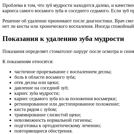
Проблема в том, что зуб мудрости находится далеко, и качеств
кариеса самого восьмого зуба и соседнего седьмого. Если зуб
Решение об удалении принимают после диагностики. Врач смотри
нет ли кисты или хронического воспаления. Иногда спокойный
Показания к удалению зуба мудрости
Показания определяет стоматолог-хирург после осмотра и снимк
К показаниям относятся:
частичное прорезывание с воспалением десны;
боль в области восьмого зуба;
отек десны или щеки;
давление на соседний зуб;
кариес зуба мудрости;
кариес седьмого зуба из-за положения восьмерки;
ретинированное или дистопированное положение;
киста рядом с зубом;
травмирование слизистой щеки;
невозможность нормальной гигиены;
подготовка к ортодонтическому лечению;
повторяющиеся обострения.