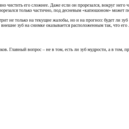
енно чистить его сложнее. Даже если он прорезался, вокруг него
 прорезался только частично, под десневым «капюшоном» может п
т не только на текущие жалобы, но и на прогноз: будет ли зуб 
 внешне зуб на снимке оказывается расположенным так, что его
ов. Главный вопрос – не в том, есть ли зуб мудрости, а в том, 