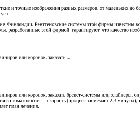
еткие и точные изображения разных размеров, от маленьких до 
уса.
е в Финляндии. Рентгеновские системы этой фирмы известны во 
, разработанные этой фирмой, гарантируют, что качество изоб
ниров или коронок, заказать ...
ниров или коронок, заказать брекет-системы или элайнеры, опр
 в стоматологии — скорость (процесс заниемает 2-3 минуты), 
ляет план лечения.