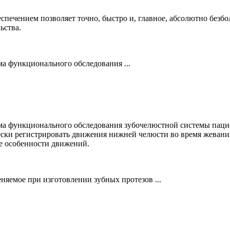
печением позволяет точно, быстро и, главное, абсолютно безб
ьства.
ма функционального обследования ...
ема функционального обследования зубочелюстной системы паци
ски регистрировать движения нижней челюсти во время жевания
е особенности движений.
няемое при изготовлении зубных протезов ...