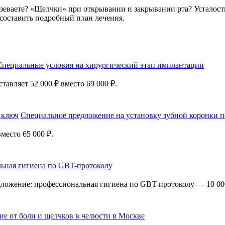
еваете? «Щелчки» при открывании и закрывании рта? Усталость,
составить подробный план лечения.
Специальные условия на хирургический этап имплантации
тавляет 52 000 ₽ вместо 69 000 ₽.
Специальное предложение на установку зубной коронки 
место 65 000 ₽.
ьная гигиена по GBT-протоколу
едложение: профессиональная гигиена по GBT-протоколу — 10 000
ие от боли и щелчков в челюсти в Москве