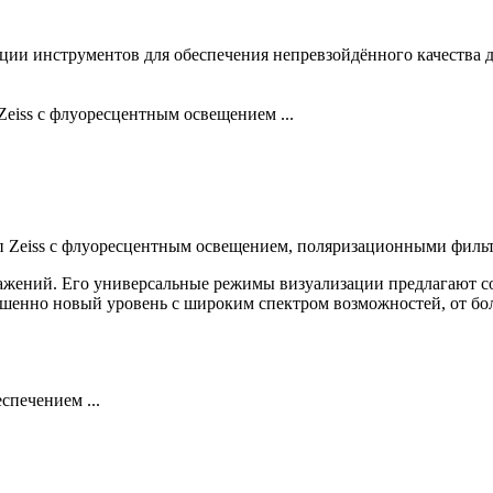
и инструментов для обеспечения непревзойдённого качества д
Zeiss с флуоресцентным освещением ...
п Zeiss с флуоресцентным освещением, поляризационными фильт
бражений. Его универсальные режимы визуализации предлагают 
ршенно новый уровень с широким спектром возможностей, от бо
печением ...