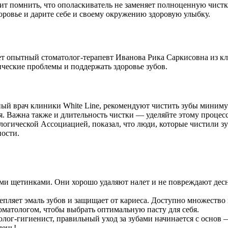
ит помнить, что ополаскиватель не заменяет полноценную чистк
оровье и дарите себе и своему окружению здоровую улыбку.
ет опытный стоматолог-терапевт Иванова Рика Саркисовна из кл
ческие проблемы и поддержать здоровье зубов.
ый врач клиники White Line, рекомендуют чистить зубы миниму
ня. Важна также и длительность чистки — уделяйте этому процес
гической Ассоциацией, показал, что люди, которые чистили з
ности.
кими щетинками. Они хорошо удаляют налет и не повреждают де
крепляет эмаль зубов и защищает от кариеса. Доступно множеств
оматологом, чтобы выбрать оптимальную пасту для себя.
лог-гигиенист, правильный уход за зубами начинается с основ
день!