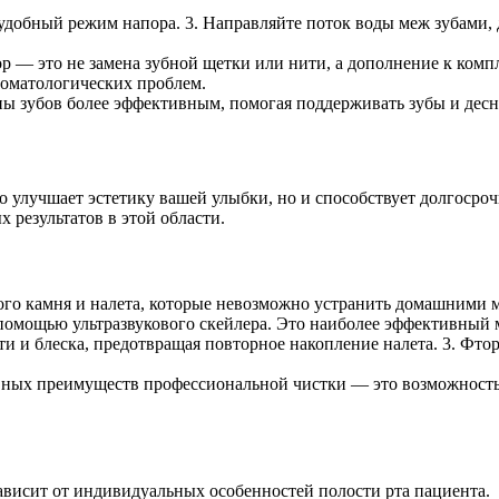
 удобный режим напора. 3. Направляйте поток воды меж зубами, 
р — это не замена зубной щетки или нити, а дополнение к ком
стоматологических проблем.
ы зубов более эффективным, помогая поддерживать зубы и десн
о улучшает эстетику вашей улыбки, но и способствует долгосроч
 результатов в этой области.
ого камня и налета, которые невозможно устранить домашними м
 помощью ультразвукового скейлера. Это наиболее эффективный м
и и блеска, предотвращая повторное накопление налета. 3. Фто
авных преимуществ профессиональной чистки — это возможность 
ависит от индивидуальных особенностей полости рта пациента.