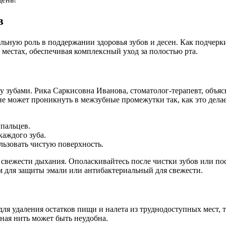
в
льную роль в поддержании здоровья зубов и десен. Как подчерк
местах, обеспечивая комплексный уход за полостью рта.
 зубами. Рика Саркисовна Иванова, стоматолог-терапевт, объяс
 не может проникнуть в межзубные промежутки так, как это делае
 пальцев.
каждого зуба.
льзовать чистую поверхность.
 свежести дыхания. Ополаскивайтесь после чистки зубов или по
м для защиты эмали или антибактериальный для свежести.
для удаления остатков пищи и налета из труднодоступных мест,
ная нить может быть неудобна.