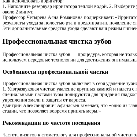
Как использовать ирригатор:
1. Наполните резервуар ирригатора теплой водой. 2. Выберите
около 2 минут.
Профессор Четырева Аяна Романовна подчеркивает: «Ирригато
результаты ухода за полостью рта и предотвратить появление 
Эти дополнительные средства ухода сделают ваш режим гигиен
Профессиональная чистка зубов
Профессиональная чистка зубов — процедура, которая не тольк
используем передовые технологии для достижения оптимальных
Особенности профессиональной чистки
Профессиональная чистка зубов включает в себя удаление зубн
1. Ультразвуковая чистка: удаление крупных камней и налета с
специальными пастами зубы полируются для придания гладкост
укрепления эмали и защиты от кариеса.
Дмитрий Александрович Афанасьев замечает, что «одно из гл
стадии, что позволяет вовремя принять меры.»
Рекомендации по частоте посещения
Частота визитов к стоматологу для профессиональной чистки з