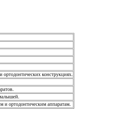
и ортодонтических конструкциях.
ратов.
 малышей.
ам и ортодонтическим аппаратам.