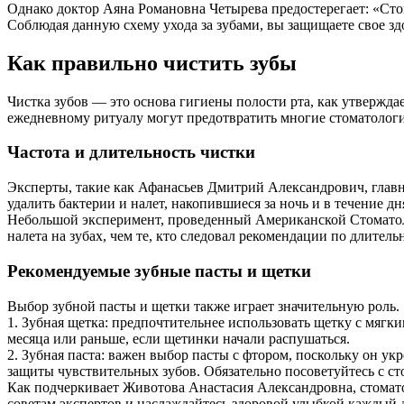
Однако доктор Аяна Романовна Четырева предостерегает: «Сто
Соблюдая данную схему ухода за зубами, вы защищаете свое зд
Как правильно чистить зубы
Чистка зубов — это основа гигиены полости рта, как утвержда
ежедневному ритуалу могут предотвратить многие стоматологи
Частота и длительность чистки
Эксперты, такие как Афанасьев Дмитрий Александрович, главн
удалить бактерии и налет, накопившиеся за ночь и в течение д
Небольшой эксперимент, проведенный Американской Стоматоло
налета на зубах, чем те, кто следовал рекомендации по длитель
Рекомендуемые зубные пасты и щетки
Выбор зубной пасты и щетки также играет значительную роль.
1. Зубная щетка: предпочтительнее использовать щетку с мяг
месяца или раньше, если щетинки начали распушаться.
2. Зубная паста: важен выбор пасты с фтором, поскольку он у
защиты чувствительных зубов. Обязательно посоветуйтесь с ст
Как подчеркивает Животова Анастасия Александровна, стомато
советам экспертов и наслаждайтесь здоровой улыбкой каждый 