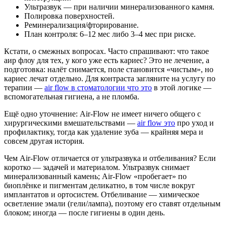
Ультразвук — при наличии минерализованного камня.
Полировка поверхностей.
Реминерализация/фторирование.
План контроля: 6–12 мес либо 3–4 мес при риске.
Кстати, о смежных вопросах. Часто спрашивают: что такое
аир флоу для тех, у кого уже есть кариес? Это не лечение, а
подготовка: налёт снимается, поле становится «чистым», но
кариес лечат отдельно. Для контраста загляните на услугу по
терапии —
air flow в стоматологии что это
в этой логике —
вспомогательная гигиена, а не пломба.
Ещё одно уточнение: Air‑Flow не имеет ничего общего с
хирургическими вмешательствами —
air flow это
про уход и
профилактику, тогда как удаление зуба — крайняя мера и
совсем другая история.
Чем Air‑Flow отличается от ультразвука и отбеливания? Если
коротко — задачей и материалом. Ультразвук снимает
минерализованный камень; Air‑Flow «пробегает» по
биоплёнке и пигментам деликатно, в том числе вокруг
имплантатов и ортосистем. Отбеливание — химическое
осветление эмали (гели/лампа), поэтому его ставят отдельным
блоком; иногда — после гигиены в один день.