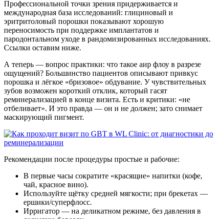
Профессиональной точки зрения придерживается и
международная база исследований: глициновый и
эритритоловый порошки показывают хорошую
переносимость при поддержке имплантатов и
пародонтальном уходе в рандомизированных исследованиях.
Ссылки оставим ниже.
А теперь — вопрос практики: что такое аир флоу в разрезе
ощущений? Большинство пациентов описывают привкус
порошка и лёгкое «бризовое» обдувание. У чувствительных
зубов возможен короткий отклик, который гасят
реминерализацией в конце визита. Есть и критики: «не
отбеливает». И это правда — он и не должен; зато снимает
маскирующий пигмент.
Рекомендации после процедуры простые и рабочие:
В первые часы сократите «красящие» напитки (кофе,
чай, красное вино).
Используйте щётку средней мягкости; при брекетах —
ершики/суперфлосс.
Ирригатор — на деликатном режиме, без давления в