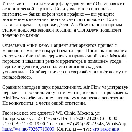
И всё‑таки — что такое аир флоу «для меня»? Ответ зависит
от клинической картины. Если у вас много внешнего
пигмента — банки кофе и чая в графике — вы увидите
значимое «освежение» цвета за счёт снятия налёта. Если
главная задача — здоровье дёсен, Air‑Flow станет опорным
этапом поддерживающей терапии, а ультразвук подключат
точечно по камню.
Отдельный мини‑кейс. Пациент after брекетов пришёл с
жалобой на «тени» вокруг брекет‑падов. После окрашивания
стало ясно: биоплёнка держится в пришеечной зоне. Мягкий
порошок и щадящий режим ирригатора в домашнем уходе —
через 3 недели индексы налёта понизились, десна
успокоилась. Спойлер: ничего из сверхжёстких щёток ему не
понадобилось.
Сравним методы в двух предложениях. Air‑Flow vs ультразвук:
первый — про биоплёнку и пигменты, второй — про камень.
Air‑Flow vs отбеливание: гигиена vs химическое осветление.
Не конкуренты, а части одной стратегии.
Где и как всё это сделать? WL Clinic, Москва, ул.
Гиляровского, д. 55. График: Пн–Пт 9:00–21:00; Сб 10:00–
21:00; Вс 11:00–19:00. Телефон: +7 (495) 681‑19‑48, WhatsApp:
https://wa.me/79267719809
. Контакты — тут:
что такое аир