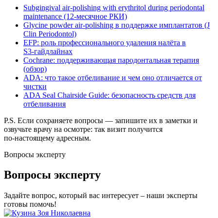
Subgingival air‑polishing with erythritol during periodontal
maintenance (12‑месячное РКИ)
Glycine powder air‑polishing в поддержке имплантатов (J
Clin Periodontol)
EFP: роль профессионального удаления налёта в
S3‑гайдлайнах
Cochrane: поддерживающая пародонтальная терапия
(обзор)
ADA: что такое отбеливание и чем оно отличается от
чистки
ADA Seal Chairside Guide: безопасность средств для
отбеливания
P.S. Если сохраняете вопросы — запишите их в заметки и
озвучьте врачу на осмотре: так визит получится
по‑настоящему адресным.
Вопросы эксперту
Вопросы эксперту
Задайте вопрос, который вас интересует – наши эксперты
готовы помочь!