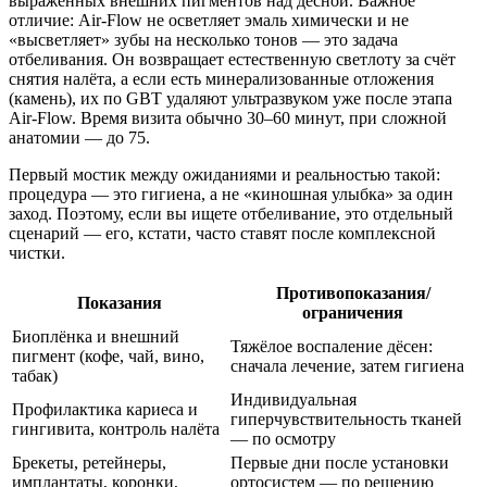
выражённых внешних пигментов над десной. Важное
отличие: Air‑Flow не осветляет эмаль химически и не
«высветляет» зубы на несколько тонов — это задача
отбеливания. Он возвращает естественную светлоту за счёт
снятия налёта, а если есть минерализованные отложения
(камень), их по GBT удаляют ультразвуком уже после этапа
Air‑Flow. Время визита обычно 30–60 минут, при сложной
анатомии — до 75.
Первый мостик между ожиданиями и реальностью такой:
процедура — это гигиена, а не «киношная улыбка» за один
заход. Поэтому, если вы ищете отбеливание, это отдельный
сценарий — его, кстати, часто ставят после комплексной
чистки.
Противопоказания/
Показания
ограничения
Биоплёнка и внешний
Тяжёлое воспаление дёсен:
пигмент (кофе, чай, вино,
сначала лечение, затем гигиена
табак)
Индивидуальная
Профилактика кариеса и
гиперчувствительность тканей
гингивита, контроль налёта
— по осмотру
Брекеты, ретейнеры,
Первые дни после установки
имплантаты, коронки,
ортосистем — по решению