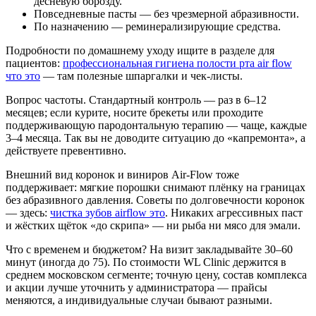
десневую борозду.
Повседневные пасты — без чрезмерной абразивности.
По назначению — реминерализирующие средства.
Подробности по домашнему уходу ищите в разделе для
пациентов:
профессиональная гигиена полости рта air flow
что это
— там полезные шпаргалки и чек‑листы.
Вопрос частоты. Стандартный контроль — раз в 6–12
месяцев; если курите, носите брекеты или проходите
поддерживающую пародонтальную терапию — чаще, каждые
3–4 месяца. Так вы не доводите ситуацию до «капремонта», а
действуете превентивно.
Внешний вид коронок и виниров Air‑Flow тоже
поддерживает: мягкие порошки снимают плёнку на границах
без абразивного давления. Советы по долговечности коронок
— здесь:
чистка зубов airflow это
. Никаких агрессивных паст
и жёстких щёток «до скрипа» — ни рыба ни мясо для эмали.
Что с временем и бюджетом? На визит закладывайте 30–60
минут (иногда до 75). По стоимости WL Clinic держится в
среднем московском сегменте; точную цену, состав комплекса
и акции лучше уточнить у администратора — прайсы
меняются, а индивидуальные случаи бывают разными.