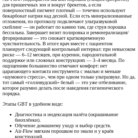
для пришеечных зон и вокруг брекетов, а если
поверхностный пигмент плотный — точечно используют
бикарбонат натрия над десной. Если есть минерализованные
отложения, по протоколу подключают ультразвуковой
скейлинг — он работает по камню там, где струя порошка
бессильна. Завершает визит полировка и реминерализация/
фторирование — это снижает кратковременную
чувствительность. В итоге врач вместе с пациентом
планирует следующий контрольный интервал: при невысоком
риске — 6–12 месяцев, при курении, пародонтальной
поддержке или сложных конструкциях — 3–4 месяца. По
ощущениям большинство отмечают комфорт: нет
царапающего контакта инструмента с эмалью и меньше
«шумового стресса», чем при одном только ультразвуке. Но да,
тот самый «голливудский» белый — это уже отбеливание,
которое разумно делать после наведения гигиенического
порядка.
Этапы GBT в удобном виде:
Диагностика и индексация налёта (окрашивание
биоплёнки).
Обучение домашнему уходу и выбор средств.
Air‑Flow мягким порошком по эмали и у краёв
конструкций.