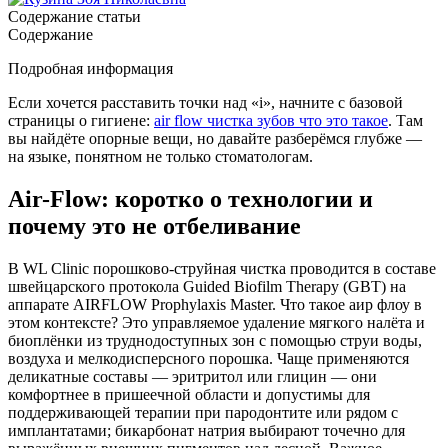
Содержание статьи
Содержание
Подробная информация
Если хочется расставить точки над «i», начните с базовой
страницы о гигиене:
air flow чистка зубов что это такое
. Там
вы найдёте опорные вещи, но давайте разберёмся глубже —
на языке, понятном не только стоматологам.
Air-Flow: коротко о технологии и
почему это не отбеливание
В WL Clinic порошково‑струйная чистка проводится в составе
швейцарского протокола Guided Biofilm Therapy (GBT) на
аппарате AIRFLOW Prophylaxis Master. Что такое аир флоу в
этом контексте? Это управляемое удаление мягкого налёта и
биоплёнки из труднодоступных зон с помощью струи воды,
воздуха и мелкодисперсного порошка. Чаще применяются
деликатные составы — эритритол или глицин — они
комфортнее в пришеечной области и допустимы для
поддерживающей терапии при пародонтите или рядом с
имплантатами; бикарбонат натрия выбирают точечно для