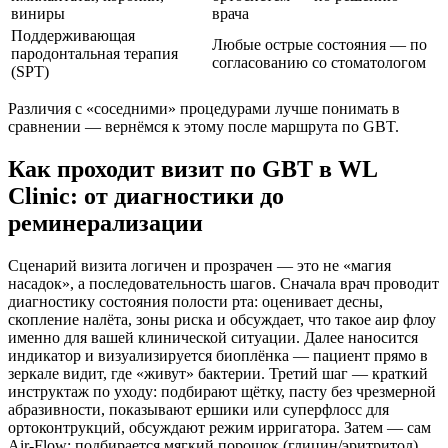
виниры
врача
Поддерживающая
Любые острые состояния — по
пародонтальная терапия
согласованию со стоматологом
(SPT)
Различия с «соседними» процедурами лучше понимать в
сравнении — вернёмся к этому после маршрута по GBT.
Как проходит визит по GBT в WL
Clinic: от диагностики до
реминерализации
Сценарий визита логичен и прозрачен — это не «магия
насадок», а последовательность шагов. Сначала врач проводит
диагностику состояния полости рта: оценивает десны,
скопление налёта, зоны риска и обсуждает, что такое аир флоу
именно для вашей клинической ситуации. Далее наносится
индикатор и визуализируется биоплёнка — пациент прямо в
зеркале видит, где «живут» бактерии. Третий шаг — краткий
инструктаж по уходу: подбирают щётку, пасту без чрезмерной
абразивности, показывают ершики или суперфлосс для
ортоконтрукций, обсуждают режим ирригатора. Затем — сам
Air‑Flow: подбирается мягкий порошок (глицин/эритритол)