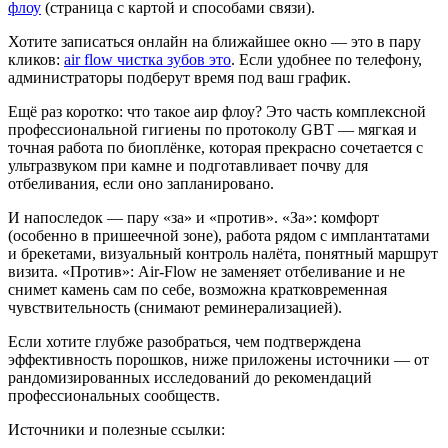
флоу
(страница с картой и способами связи).
Хотите записаться онлайн на ближайшее окно — это в пару
кликов:
air flow чистка зубов это
. Если удобнее по телефону,
администраторы подберут время под ваш график.
Ещё раз коротко: что такое аир флоу? Это часть комплексной
профессиональной гигиены по протоколу GBT — мягкая и
точная работа по биоплёнке, которая прекрасно сочетается с
ультразвуком при камне и подготавливает почву для
отбеливания, если оно запланировано.
И напоследок — пару «за» и «против». «За»: комфорт
(особенно в пришеечной зоне), работа рядом с имплантатами
и брекетами, визуальный контроль налёта, понятный маршрут
визита. «Против»: Air‑Flow не заменяет отбеливание и не
снимет камень сам по себе, возможна кратковременная
чувствительность (снимают реминерализацией).
Если хотите глубже разобраться, чем подтверждена
эффективность порошков, ниже приложены источники — от
рандомизированных исследований до рекомендаций
профессиональных сообществ.
Источники и полезные ссылки: