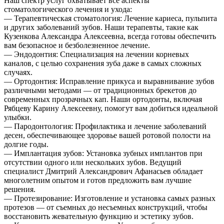
Наш спектр услуг охватывает все аспекты
стоматологического лечения и ухода:
— Терапевтическая стоматология: Лечение кариеса, пульпита
и других заболеваний зубов. Наши терапевты, такие как
Кузенкова Александра Алексеевна, всегда готовы обеспечить
вам безопасное и безболезненное лечение.
— Эндодонтия: Специализация на лечении корневых
каналов, с целью сохранения зуба даже в самых сложных
случаях.
— Ортодонтия: Исправление прикуса и выравнивание зубов
различными методами — от традиционных брекетов до
современных прозрачных кап. Наши ортодонты, включая
Рябцеву Карину Алексеевну, помогут вам добиться идеальной
улыбки.
— Пародонтология: Профилактика и лечение заболеваний
десен, обеспечивающее здоровье вашей ротовой полости на
долгие годы.
— Имплантация зубов: Установка зубных имплантов при
отсутствии одного или нескольких зубов. Ведущий
специалист Дмитрий Александрович Афанасьев обладает
многолетним опытом и готов предложить вам лучшие
решения.
— Протезирование: Изготовление и установка самых разных
протезов — от съемных до несъемных конструкций, чтобы
восстановить жевательную функцию и эстетику зубов.