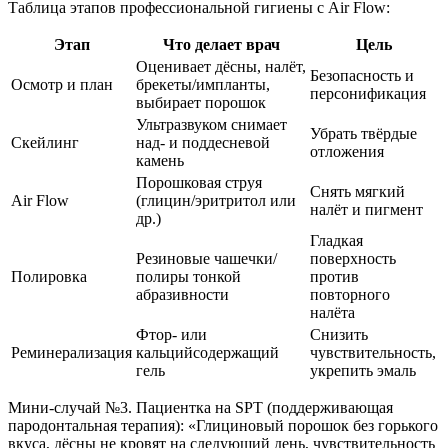
Таблица этапов профессиональной гигиены с Air Flow:
Этап
Что делает врач
Цель
Оценивает дёсны, налёт,
Безопасность и
Осмотр и план
брекеты/импланты,
персонификация
выбирает порошок
Ультразвуком снимает
Убрать твёрдые
Скейлинг
над- и поддесневой
отложения
камень
Порошковая струя
Снять мягкий
Air Flow
(глицин/эритритол или
налёт и пигмент
др.)
Гладкая
Резиновые чашечки/
поверхность
Полировка
полиры тонкой
против
абразивности
повторного
налёта
Фтор- или
Снизить
Реминерализация
кальцийсодержащий
чувствительность,
гель
укрепить эмаль
Мини-случай №3. Пациентка на SPT (поддерживающая
пародонтальная терапия): «Глициновый порошок без горького
вкуса, дёсны не кровят на следующий день, чувствительность