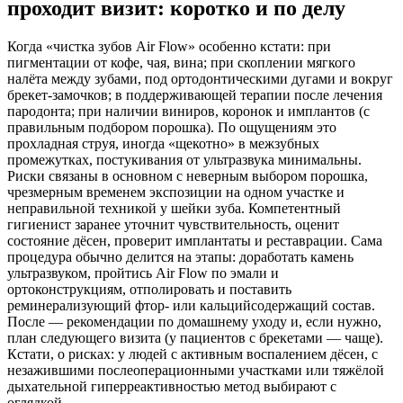
проходит визит: коротко и по делу
Когда «чистка зубов Air Flow» особенно кстати: при
пигментации от кофе, чая, вина; при скоплении мягкого
налёта между зубами, под ортодонтическими дугами и вокруг
брекет-замочков; в поддерживающей терапии после лечения
пародонта; при наличии виниров, коронок и имплантов (с
правильным подбором порошка). По ощущениям это
прохладная струя, иногда «щекотно» в межзубных
промежутках, постукивания от ультразвука минимальны.
Риски связаны в основном с неверным выбором порошка,
чрезмерным временем экспозиции на одном участке и
неправильной техникой у шейки зуба. Компетентный
гигиенист заранее уточнит чувствительность, оценит
состояние дёсен, проверит имплантаты и реставрации. Сама
процедура обычно делится на этапы: доработать камень
ультразвуком, пройтись Air Flow по эмали и
ортоконструкциям, отполировать и поставить
реминерализующий фтор- или кальцийсодержащий состав.
После — рекомендации по домашнему уходу и, если нужно,
план следующего визита (у пациентов с брекетами — чаще).
Кстати, о рисках: у людей с активным воспалением дёсен, с
незажившими послеоперационными участками или тяжёлой
дыхательной гиперреактивностью метод выбирают с
оглядкой.