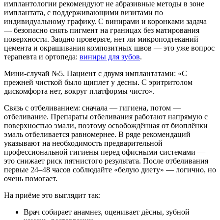
имплантологии рекомендуют не абразивные методы в зоне
имплантата, с поддерживающими визитами по
индивидуальному графику. С винирами и коронками задача
— безопасно снять пигмент на границах без матирования
поверхности. Заодно проверьте, нет ли микроподтеканий
цемента и окрашивания композитных швов — это уже вопрос
терапевта и ортопеда:
виниры для зубов
.
Мини-случай №5. Пациент с двумя имплантатами: «С
прежней чисткой было щиплет у десны. С эритритолом
дискомфорта нет, вокруг платформы чисто».
Связь с отбеливанием: сначала — гигиена, потом —
отбеливание. Препараты отбеливания работают напрямую с
поверхностью эмали, поэтому освобождённая от биоплёнки
эмаль отбеливается равномернее. В ряде рекомендаций
указывают на необходимость предварительной
профессиональной гигиены перед офисными системами —
это снижает риск пятнистого результата. После отбеливания
первые 24–48 часов соблюдайте «белую диету» — логично, но
очень помогает.
На приёме это выглядит так:
Врач собирает анамнез, оценивает дёсны, зубной