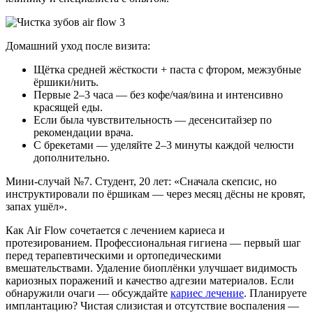
Домашний уход после визита:
Щётка средней жёсткости + паста с фтором, межзубные
ёршики/нить.
Первые 2–3 часа — без кофе/чая/вина и интенсивно
красящей еды.
Если была чувствительность — десенситайзер по
рекомендации врача.
С брекетами — уделяйте 2–3 минуты каждой челюсти
дополнительно.
Мини-случай №7. Студент, 20 лет: «Сначала скепсис, но
инструктировали по ёршикам — через месяц дёсны не кровят,
запах ушёл».
Как Air Flow сочетается с лечением кариеса и
протезированием. Профессиональная гигиена — первый шаг
перед терапевтическими и ортопедическими
вмешательствами. Удаление биоплёнки улучшает видимость
кариозных поражений и качество адгезии материалов. Если
обнаружили очаги — обсуждайте
кариес лечение
. Планируете
имплантацию? Чистая слизистая и отсутствие воспаления —