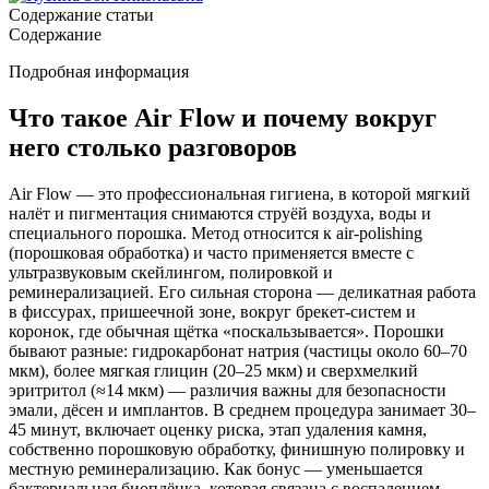
Содержание статьи
Содержание
Подробная информация
Что такое Air Flow и почему вокруг
него столько разговоров
Air Flow — это профессиональная гигиена, в которой мягкий
налёт и пигментация снимаются струёй воздуха, воды и
специального порошка. Метод относится к air-polishing
(порошковая обработка) и часто применяется вместе с
ультразвуковым скейлингом, полировкой и
реминерализацией. Его сильная сторона — деликатная работа
в фиссурах, пришеечной зоне, вокруг брекет-систем и
коронок, где обычная щётка «поскальзывается». Порошки
бывают разные: гидрокарбонат натрия (частицы около 60–70
мкм), более мягкая глицин (20–25 мкм) и сверхмелкий
эритритол (≈14 мкм) — различия важны для безопасности
эмали, дёсен и имплантов. В среднем процедура занимает 30–
45 минут, включает оценку риска, этап удаления камня,
собственно порошковую обработку, финишную полировку и
местную реминерализацию. Как бонус — уменьшается
бактериальная биоплёнка, которая связана с воспалением