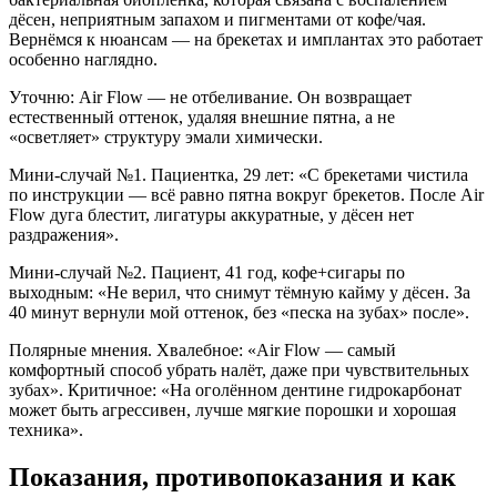
дёсен, неприятным запахом и пигментами от кофе/чая.
Вернёмся к нюансам — на брекетах и имплантах это работает
особенно наглядно.
Уточню: Air Flow — не отбеливание. Он возвращает
естественный оттенок, удаляя внешние пятна, а не
«осветляет» структуру эмали химически.
Мини-случай №1. Пациентка, 29 лет: «С брекетами чистила
по инструкции — всё равно пятна вокруг брекетов. После Air
Flow дуга блестит, лигатуры аккуратные, у дёсен нет
раздражения».
Мини-случай №2. Пациент, 41 год, кофе+сигары по
выходным: «Не верил, что снимут тёмную кайму у дёсен. За
40 минут вернули мой оттенок, без «песка на зубах» после».
Полярные мнения. Хвалебное: «Air Flow — самый
комфортный способ убрать налёт, даже при чувствительных
зубах». Критичное: «На оголённом дентине гидрокарбонат
может быть агрессивен, лучше мягкие порошки и хорошая
техника».
Показания, противопоказания и как