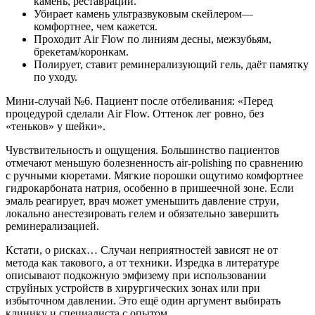
камень, реставрации.
Убирает камень ультразвуковым скейлером—
комфортнее, чем кажется.
Проходит Air Flow по линиям десны, межзубьям,
брекетам/коронкам.
Полирует, ставит реминерализующий гель, даёт памятку
по уходу.
Мини-случай №6. Пациент после отбеливания: «Перед
процедурой сделали Air Flow. Оттенок лег ровно, без
«теньков» у шейки».
Чувствительность и ощущения. Большинство пациентов
отмечают меньшую болезненность air-polishing по сравнению
с ручными кюретами. Мягкие порошки ощутимо комфортнее
гидрокарбоната натрия, особенно в пришеечной зоне. Если
эмаль реагирует, врач может уменьшить давление струи,
локально анестезировать гелем и обязательно завершить
реминерализацией.
Кстати, о рисках… Случаи неприятностей зависят не от
метода как такового, а от техники. Изредка в литературе
описывают подкожную эмфизему при использовании
струйных устройств в хирургических зонах или при
избыточном давлении. Это ещё один аргумент выбирать
клинику и специалиста с опытом.