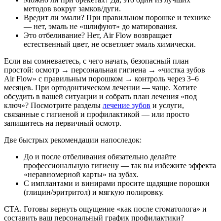
методов вокруг замков/дуги.
Вредит ли эмали? При правильном порошке и технике
— нет, эмаль не «шлифуют» до матирования.
Это отбеливание? Нет, Air Flow возвращает
естественный цвет, не осветляет эмаль химически.
Если вы сомневаетесь, с чего начать, безопасный план
простой: осмотр → персональная гигиена → «чистка зубов
Air Flow» с правильным порошком → контроль через 3–6
месяцев. При ортодонтическом лечении — чаще. Хотите
обсудить в вашей ситуации и собрать план лечения «под
ключ»? Посмотрите разделы
лечение зубов
и услуги,
связанные с гигиеной и профилактикой — или просто
запишитесь на первичный осмотр.
Две быстрых рекомендации напоследок:
До и после отбеливания обязательно делайте
профессиональную гигиену — так вы избежите эффекта
«неравномерной карты» на зубах.
С имплантами и винирами просите щадящие порошки
(глицин/эритритол) и мягкую полировку.
CTA. Готовы вернуть ощущение «как после стоматолога» и
составить ваш персональный график профилактики?