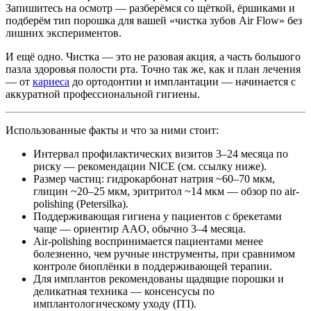
Запишитесь на осмотр — разберёмся со щёткой, ёршиками и
подберём тип порошка для вашей «чистка зубов Air Flow» без
лишних экспериментов.
И ещё одно. Чистка — это не разовая акция, а часть большого
пазла здоровья полости рта. Точно так же, как и план лечения
— от
кариеса
до ортодонтии и имплантации — начинается с
аккуратной профессиональной гигиены.
Использованные факты и что за ними стоит:
Интервал профилактических визитов 3–24 месяца по
риску — рекомендации NICE (см. ссылку ниже).
Размер частиц: гидрокарбонат натрия ~60–70 мкм,
глицин ~20–25 мкм, эритритол ~14 мкм — обзор по air-
polishing (Petersilka).
Поддерживающая гигиена у пациентов с брекетами
чаще — ориентир AAO, обычно 3–4 месяца.
Air-polishing воспринимается пациентами менее
болезненно, чем ручные инструменты, при сравнимом
контроле биоплёнки в поддерживающей терапии.
Для имплантов рекомендованы щадящие порошки и
деликатная техника — консенсусы по
имплантологическому уходу (ITI).