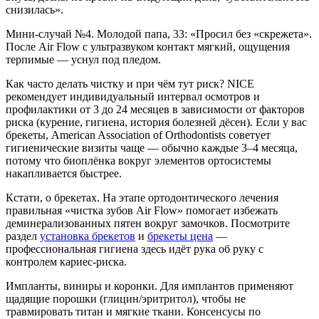
снизилась».
Мини-случай №4. Молодой папа, 33: «Просил без «скрежета».
После Air Flow с ультразвуком контакт мягкий, ощущения
терпимые — уснул под пледом.
Как часто делать чистку и при чём тут риск? NICE
рекомендует индивидуальный интервал осмотров и
профилактики от 3 до 24 месяцев в зависимости от факторов
риска (курение, гигиена, история болезней дёсен). Если у вас
брекеты, American Association of Orthodontists советует
гигиенические визиты чаще — обычно каждые 3–4 месяца,
потому что биоплёнка вокруг элементов ортосистемы
накапливается быстрее.
Кстати, о брекетах. На этапе ортодонтического лечения
правильная «чистка зубов Air Flow» помогает избежать
деминерализованных пятен вокруг замочков. Посмотрите
раздел
установка брекетов
и
брекеты цена
—
профессиональная гигиена здесь идёт рука об руку с
контролем кариес-риска.
Импланты, виниры и коронки. Для имплантов применяют
щадящие порошки (глицин/эритритол), чтобы не
травмировать титан и мягкие ткани. Консенсусы по