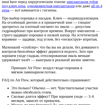
must have перед хирургическим этапом:
имплантация зубов
под ключ цена
,
одномоментная имплантация
или даже
all on 4
цена
— всё начинается с гигиены.
Про выбор порошка и насадок. Ключ — индивидуализация.
На оголённый дентин и в пришеечной зоне — глицин/
эритритол; на плотный пигмент по эмали — допустим
гидрокарбонат при контроле времени. Вокруг имплантов —
строго щадящие порошки и низкий напор. На эстетической
керамике — щадяще, под углом, без «пескоструя» впритык.
Маленький «спойлер»: что бы вы ни делали, без домашнего
контроля биоплёнки эффект держится недолго. Зато при
хорошем уходе гладкая, отполированная эмаль меньше
удерживает налёт — выигрыш в реальной жизни заметен.
Принцип Air Flow: воздух+вода+порошок в
мягком ламинарном потоке.
FAQ по Air Flow, который действительно спрашивают:
Это больно? Обычно — нет. Чувствительные участки
можно обезболить гелем.
Сколько длится эффект? При хорошем уходе — 3–6
месяцев, зависит от привычек.
Можно ли при брекетах? Да, это один из лучших