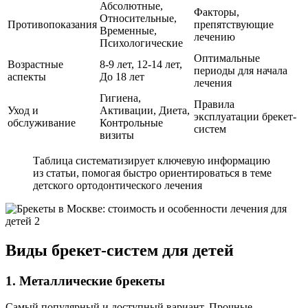
Абсолютные,
Факторы,
Относительные,
Противопоказания
препятствующие
Временные,
лечению
Психологические
Оптимальные
Возрастные
8-9 лет, 12-14 лет,
периоды для начала
аспекты
До 18 лет
лечения
Гигиена,
Правила
Уход и
Активации, Диета,
эксплуатации брекет-
обслуживание
Контрольные
систем
визиты
Таблица систематизирует ключевую информацию
из статьи, помогая быстро ориентироваться в теме
детского ортодонтического лечения
Виды брекет-систем для детей
1. Металлические брекеты
Самый популярный и доступный вариант. Прочные,