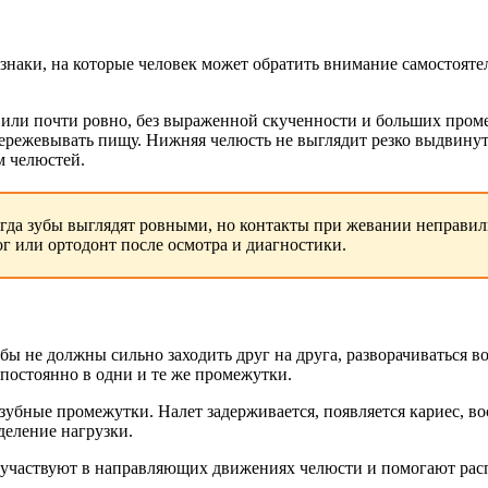
знаки, на которые человек может обратить внимание самостоятел
ли почти ровно, без выраженной скученности и больших проме
ережевывать пищу. Нижняя челюсть не выглядит резко выдвинут
м челюстей.
огда зубы выглядят ровными, но контакты при жевании неправил
г или ортодонт после осмотра и диагностики.
ы не должны сильно заходить друг на друга, разворачиваться в
 постоянно в одни и те же промежутки.
убные промежутки. Налет задерживается, появляется кариес, вос
деление нагрузки.
участвуют в направляющих движениях челюсти и помогают распр