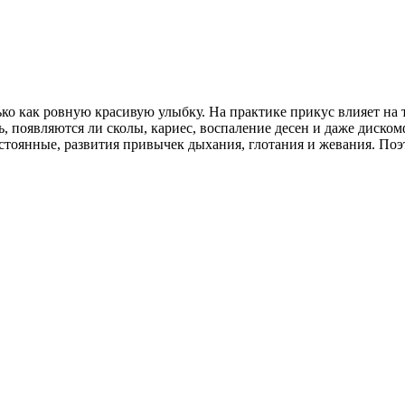
 как ровную красивую улыбку. На практике прикус влияет на то,
ь, появляются ли сколы, кариес, воспаление десен и даже диско
остоянные, развития привычек дыхания, глотания и жевания. Поэ