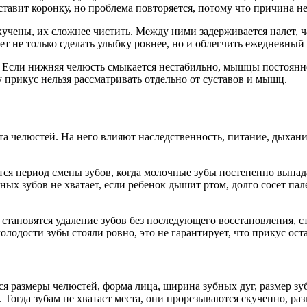
ставит коронку, но проблема повторяется, потому что причина не 
учены, их сложнее чистить. Между ними задерживается налет, ча
т не только сделать улыбку ровнее, но и облегчить ежедневный 
Если нижняя челюсть смыкается нестабильно, мышцы постоянно
у прикус нельзя рассматривать отдельно от суставов и мышц.
ста челюстей. На него влияют наследственность, питание, дыхан
тся период смены зубов, когда молочные зубы постепенно выпад
ных зубов не хватает, если ребенок дышит ртом, долго сосет па
становятся удаление зубов без последующего восстановления, с
олодости зубы стояли ровно, это не гарантирует, что прикус ос
ся размеры челюстей, форма лица, ширина зубных дуг, размер зу
 Тогда зубам не хватает места, они прорезываются скученно, раз