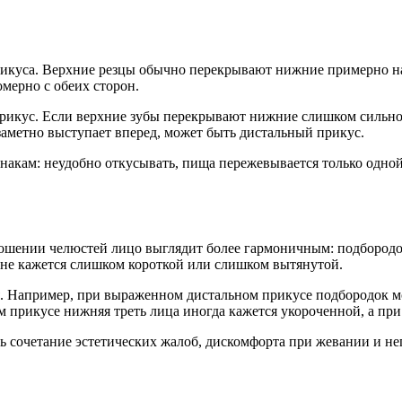
рикуса. Верхние резцы обычно перекрывают нижние примерно н
мерно с обеих сторон.
рикус. Если верхние зубы перекрывают нижние слишком сильно,
заметно выступает вперед, может быть дистальный прикус.
акам: неудобно откусывать, пища пережевывается только одной с
ношении челюстей лицо выглядит более гармоничным: подбородо
 не кажется слишком короткой или слишком вытянутой.
я. Например, при выраженном дистальном прикусе подбородок 
м прикусе нижняя треть лица иногда кажется укороченной, а пр
сть сочетание эстетических жалоб, дискомфорта при жевании и н