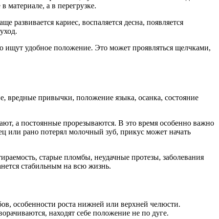
в материале, а в перегрузке.
ще развивается кариес, воспаляется десна, появляется
уход.
 ищут удобное положение. Это может проявляться щелчками,
ие, вредные привычки, положение языка, осанка, состояние
ают, а постоянные прорезываются. В это время особенно важно
лец или рано потерял молочный зуб, прикус может начать
тираемость, старые пломбы, неудачные протезы, заболевания
танется стабильным на всю жизнь.
бов, особенности роста нижней или верхней челюсти.
ворачиваются, находят себе положение не по дуге.