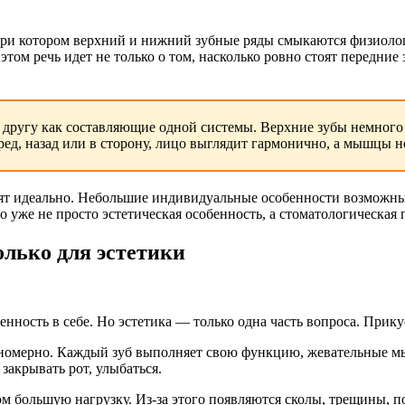
при котором верхний и нижний зубные ряды смыкаются физиологи
 этом речь идет не только о том, насколько ровно стоят передн
 к другу как составляющие одной системы. Верхние зубы немно
ред, назад или в сторону, лицо выглядит гармонично, а мышцы н
ят идеально. Небольшие индивидуальные особенности возможны.
о уже не просто эстетическая особенность, а стоматологическая 
лько для эстетики
ность в себе. Но эстетика — только одна часть вопроса. Прику
авномерно. Каждый зуб выполняет свою функцию, жевательные м
закрывать рот, улыбаться.
м большую нагрузку. Из-за этого появляются сколы, трещины, п