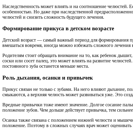
Наследственность может влиять и на соотношение челюстей. Ес
особенностью. Но даже при наследственной предрасположеннос
челюстей и снизить сложность будущего лечения.
Формирование прикуса в детском возрасте
Детский возраст — самый важный период для формирования при
вмешаться вовремя, иногда можно избежать сложного лечения в
Родителям стоит обращать внимание на то, как ребенок дышит, с
соски или сосет палец, это может влиять на развитие челюсте
постоянного зуба останется меньше места.
Роль дыхания, осанки и привычек
Прикус связан не только с зубами. На него влияют дыхание, п
смыкаются, а верхняя челюсть может развиваться уже. Это созд
Вредные привычки тоже имеют значение. Долгое сосание пальц
положение зубов. Чем дольше действует привычка, тем сильнее
Осанка также связана с положением нижней челюсти и мышечны
положение. Поэтому в сложных случаях врач может оценивать н