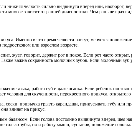
ли нижняя челюсть сильно выдвинута вперед или, наоборот, вер
ти многое зависит от ранней диагностики. Чем раньше врач вид
куса. Именно в это время челюсти растут, меняется положение
 подростковом или взрослом возрасте.
пит, жует, говорит, держит рот в покое. Если рот часто открыт,
й. Также важна сохранность молочных зубов. Если молочный зуб 
оложение языка, работа губ и даже осанка. Если ребенок постоя
ает условия для скученности, перекрестного прикуса, открытого
а, соски, привычка грызть карандаши, прикусывать губу или п
 она влияет на прикус.
м балансом. Если голова постоянно выдвинута вперед, шея нап
е только зубы, но и работу мышц, суставов, положение головы.