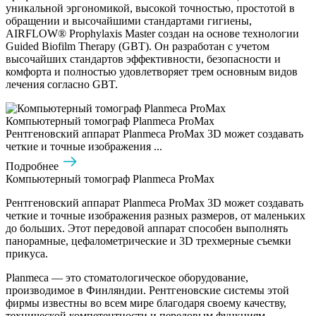
уникальной эргономикой, высокой точностью, простотой в
обращении и высочайшими стандартами гигиены,
AIRFLOW® Prophylaxis Master создан на основе технологии
Guided Biofilm Therapy (GBT). Он разработан с учетом
высочайших стандартов эффективности, безопасности и
комфорта и полностью удовлетворяет трем основным видов
лечения согласно GBT.
Компьютерный томограф Planmeca ProMax
Рентгеновский аппарат Planmeca ProMax 3D может создавать
четкие и точные изображения ...
Подробнее
Компьютерный томограф Planmeca ProMax
Рентгеновский аппарат Planmeca ProMax 3D может создавать
четкие и точные изображения разных размеров, от маленьких
до больших. Этот передовой аппарат способен выполнять
панорамные, цефалометрические и 3D трехмерные съемки
прикуса.
Planmeca — это стоматологическое оборудование,
производимое в Финляндии. Рентгеновские системы этой
фирмы известны во всем мире благодаря своему качеству,
технической компетентности и передовым функциям.