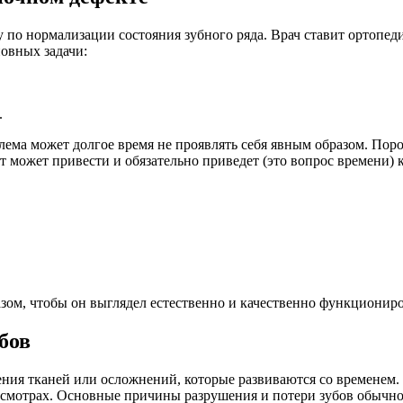
у по нормализации состояния зубного ряда. Врач ставит ортоп
новных задачи:
.
лема может долгое время не проявлять себя явным образом. Пор
т может привести и обязательно приведет (это вопрос времени)
зом, чтобы он выглядел естественно и качественно функциониро
бов
шения тканей или осложнений, которые развиваются со временем
осмотрах. Основные причины разрушения и потери зубов обычн