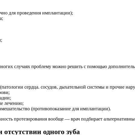
ично для проведения имплантации);
а;
;
многих случаях проблему можно решить с помощью дополнительн
(патологии сердца. сосудов, дыхательной системы и прочие нар
рови;
адии;
е лечению;
вмешательство (противопоказание для имплантации).
жность протезирования вообще — врач подбирает альтернативны
 отсутствии одного зуба