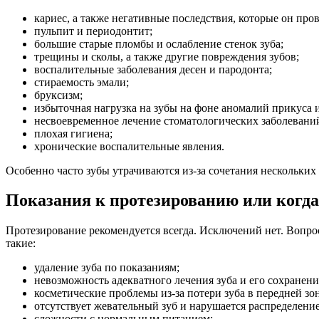
кариес, а также негативные последствия, которые он про
пульпит и периодонтит;
большие старые пломбы и ослабление стенок зуба;
трещины и сколы, а также другие повреждения зубов;
воспалительные заболевания десен и пародонта;
стираемость эмали;
бруксизм;
избыточная нагрузка на зубы на фоне аномалий прикуса 
несвоевременное лечение стоматологических заболевани
плохая гигиена;
хронические воспалительные явления.
Особенно часто зубы утрачиваются из-за сочетания нескольких
Показания к протезированию или когда
Протезирование рекомендуется всегда. Исключений нет. Вопро
такие:
удаление зуба по показаниям;
невозможность адекватного лечения зуба и его сохранени
косметические проблемы из-за потери зуба в передней зон
отсутствует жевательный зуб и нарушается распределение
сложности с нормальным питанием;